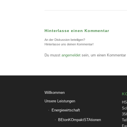
Hinterlasse einen Kommentar
An der Diskussion beteiligen?
Hinterlasse uns deinen Kommentar!
Du musst
angemeldet
sein, um einen Kommentar
Willkommen
K
Unsere Leistungen
HS
Sc
Energiewirtschaft
35
BEtonKOmpaktSTAtionen
Tel
Fa