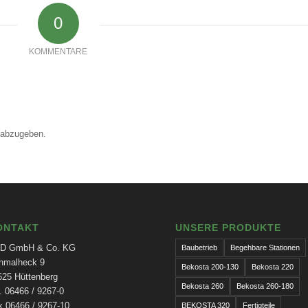
0
KOMMENTARE
 abzugeben.
ONTAKT
UNSERE PRODUKTE
D GmbH & Co. KG
Baubetrieb
Begehbare Stationen
hmalheck 9
Bekosta 200-130
Bekosta 220
625 Hüttenberg
Bekosta 260
Bekosta 260-180
. 06466 / 9267-0
x 06466 / 9267-10
BEKOSTA 320
Fertigteile