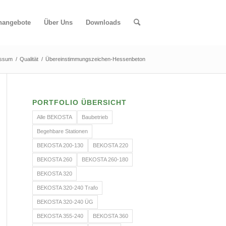
enangebote
Über Uns
Downloads
essum
/
Qualität
/
Übereinstimmungszeichen-Hessenbeton
PORTFOLIO ÜBERSICHT
Alle BEKOSTA
Baubetrieb
Begehbare Stationen
BEKOSTA 200-130
BEKOSTA 220
BEKOSTA 260
BEKOSTA 260-180
BEKOSTA 320
BEKOSTA 320-240 Trafo
BEKOSTA 320-240 ÜG
BEKOSTA 355-240
BEKOSTA 360