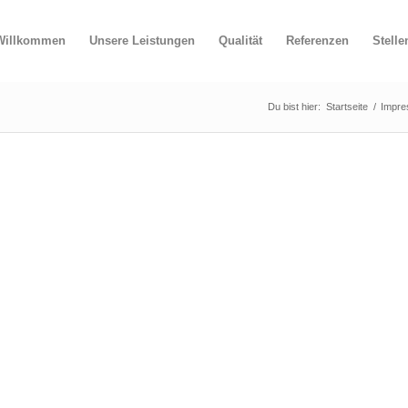
Willkommen
Unsere Leistungen
Qualität
Referenzen
Stell
Du bist hier:
Startseite
/
Impr