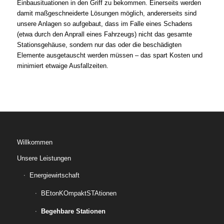
Einbausituationen in den Griff zu bekommen. Einerseits werden
damit maßgeschneiderte Lösungen möglich, andererseits sind
unsere Anlagen so aufgebaut, dass im Falle eines Schadens
(etwa durch den Anprall eines Fahrzeugs) nicht das gesamte
Stationsgehäuse, sondern nur das oder die beschädigten
Elemente ausgetauscht werden müssen – das spart Kosten und
minimiert etwaige Ausfallzeiten.
Willkommen
Unsere Leistungen
Energiewirtschaft
BEtonKOmpaktSTAtionen
Begehbare Stationen