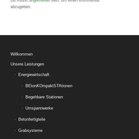
Du musst
angemeldet
sein, um einen Kommentar
abzugeben.
Willkommen
Unsere Leistungen
Energiewirtschaft
BEtonKOmpaktSTAtionen
Begehbare Stationen
Umspannwerke
Betonfertigteile
Grabsysteme